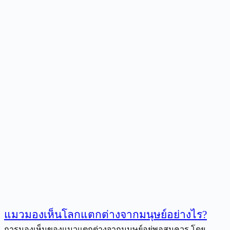
แมวมองเห็นโลกแตกต่างจากมนุษย์อย่างไร?
การมองเห็นของแมวแตกต่างจากมนุษย์อยู่พอสมควร โดย